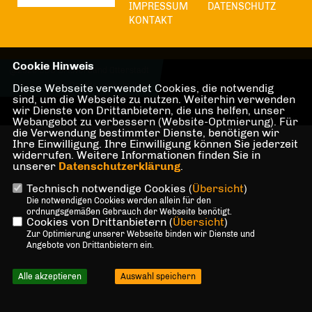
IMPRESSUM
DATENSCHUTZ
KONTAKT
Cookie Hinweis
@2026 CDU Ortsverband Otterstadt
Alle Rechte vorbehalten.
Diese Webseite verwendet Cookies, die notwendig
sind, um die Webseite zu nutzen. Weiterhin verwenden
wir Dienste von Drittanbietern, die uns helfen, unser
REALISATION: SHARKNESS MEDIA GMBH & CO. KG
Webangebot zu verbessern (Website-Optmierung). Für
die Verwendung bestimmter Dienste, benötigen wir
Ihre Einwilligung. Ihre Einwilligung können Sie jederzeit
widerrufen. Weitere Informationen finden Sie in
unserer
Datenschutzerklärung
.
Technisch notwendige Cookies (
Übersicht
)
Die notwendigen Cookies werden allein für den
ordnungsgemäßen Gebrauch der Webseite benötigt.
Cookies von Drittanbietern (
Übersicht
)
Zur Optimierung unserer Webseite binden wir Dienste und
Angebote von Drittanbietern ein.
Alle akzeptieren
Auswahl speichern